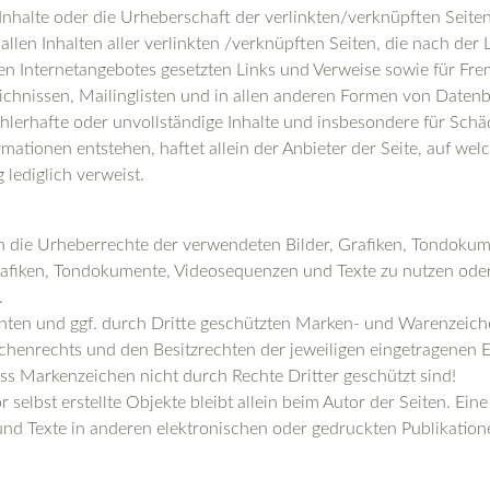
 Inhalte oder die Urheberschaft der verlinkten/verknüpften Seiten
n allen Inhalten aller verlinkten /verknüpften Seiten, die nach de
genen Internetangebotes gesetzten Links und Verweise sowie für Fr
chnissen, Mailinglisten und in allen anderen Formen von Datenb
 fehlerhafte oder unvollständige Inhalte und insbesondere für Sch
ationen entstehen, haftet allein der Anbieter der Seite, auf wel
 lediglich verweist.
onen die Urheberrechte der verwendeten Bilder, Grafiken, Tondok
 Grafiken, Tondokumente, Videosequenzen und Texte zu nutzen oder
.
nnten und ggf. durch Dritte geschützten Marken- und Warenzeich
chenrechts und den Besitzrechten der jeweiligen eingetragenen E
ass Markenzeichen nicht durch Rechte Dritter geschützt sind!
 selbst erstellte Objekte bleibt allein beim Autor der Seiten. Ei
d Texte in anderen elektronischen oder gedruckten Publikation