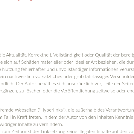
 Aktualität, Korrektheit, Vollständigkeit oder Qualität der bereit
sich auf Schäden materieller oder ideeller Art beziehen, die d
 Nutzung fehlerhafter und unvollständiger Informationen verurs
ein nachweislich vorsätzliches oder grob fahrlässiges Verschulden
ndlich. Der Autor behält es sich ausdrücklich vor, Teile der Sei
gänzen, zu löschen oder die Veröffentlichung zeitweise oder endg
 fremde Webseiten ("Hyperlinks"), die außerhalb des Verantwortun
 Fall in Kraft treten, in dem der Autor von den Inhalten Kenntni
widriger Inhalte zu verhindern.
s zum Zeitpunkt der Linksetzung keine illegalen Inhalte auf den z