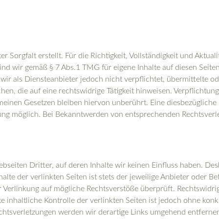
 Sorgfalt erstellt. Für die Richtigkeit, Vollständigkeit und Aktual
nd wir gemäß § 7 Abs.1 TMG für eigene Inhalte auf diesen Seite
wir als Diensteanbieter jedoch nicht verpflichtet, übermittelte 
n, die auf eine rechtswidrige Tätigkeit hinweisen. Verpflichtun
einen Gesetzen bleiben hiervon unberührt. Eine diesbezügliche 
zung möglich. Bei Bekanntwerden von entsprechenden Rechtsverle
seiten Dritter, auf deren Inhalte wir keinen Einfluss haben. Des
te der verlinkten Seiten ist stets der jeweilige Anbieter oder Bet
 Verlinkung auf mögliche Rechtsverstöße überprüft. Rechtswidri
 inhaltliche Kontrolle der verlinkten Seiten ist jedoch ohne kon
chtsverletzungen werden wir derartige Links umgehend entferne