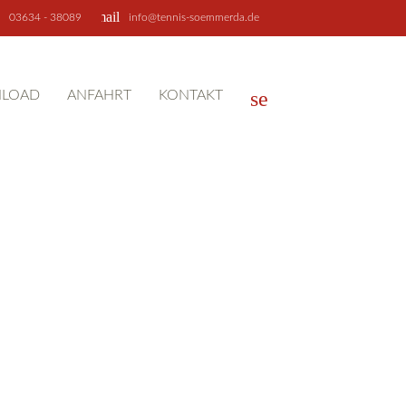
email
03634 - 38089
info@tennis-soemmerda.de
search
LOAD
ANFAHRT
KONTAKT
SUCHEN