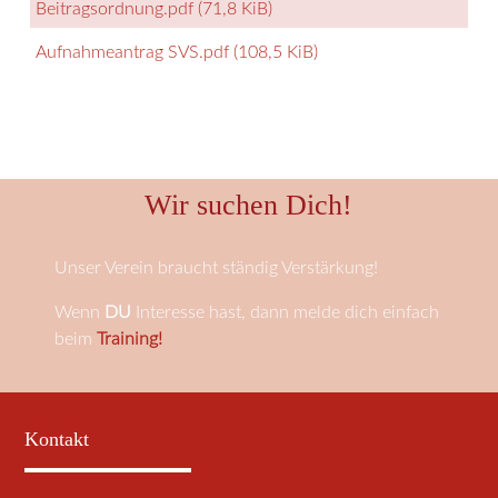
Beitragsordnung.pdf
(71,8 KiB)
Aufnahmeantrag SVS.pdf
(108,5 KiB)
Wir suchen Dich!
Unser Verein braucht ständig Verstärkung!
Wenn
DU
Interesse hast, dann melde dich einfach
beim
Training!
Kontakt